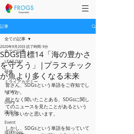
記事
全ての記事
2020年9月20日
読了時間: 9分
全ての記事
SDGs目標14「海の豊かさ
LEAP DAY
を守ろう」|プラスチック
研修
が魚より多くなる未来
ミライアカデミー
皆さん、SDGsという単語をご存知でし
NEWS
ょうか。
何となく聞いたことある、SDGsに関し
Diary
てのニュースを見たことがあるという
講演会
方も多いかと思います。
Event
しかし、SDGsという単語を知っていて
琉球frogs