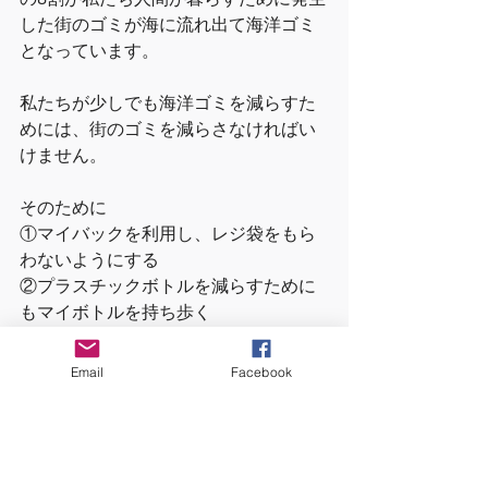
した街のゴミが海に流れ出て海洋ゴミ
となっています。
私たちが少しでも海洋ゴミを減らすた
めには、街のゴミを減らさなければい
けません。
そのために
①マイバックを利用し、レジ袋をもら
わないようにする
②プラスチックボトルを減らすために
もマイボトルを持ち歩く
③ゴミのポイ捨て、不法投棄はしない
④ゴミは所定の場所・時間に出し、し
Email
Facebook
っかり分別する
⑤
3R（リデュース・リユース・リサイ
クル）でプラスチックを有効に活用す
る