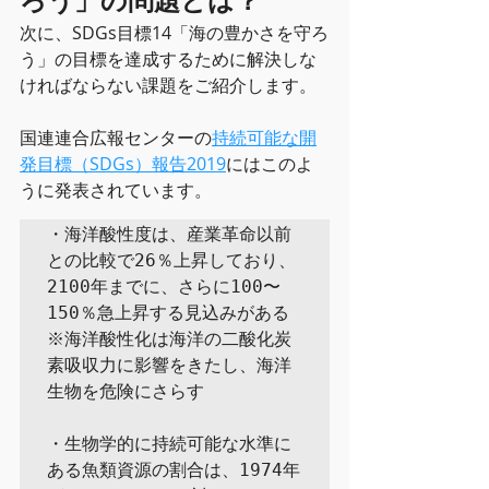
ろう」の問題とは？
次に、SDGs目標14「海の豊かさを守ろ
う」の目標を達成するために解決しな
ければならない課題をご紹介します。
国連連合広報センターの
持続可能な開
発目標（SDGs）報告2019
にはこのよ
うに発表されています。
・海洋酸性度は、産業革命以前
との比較で26％上昇しており、
2100年までに、さらに100〜
150％急上昇する見込みがある

※海洋酸性化は海洋の二酸化炭
素吸収力に影響をきたし、海洋
生物を危険にさらす

・生物学的に持続可能な水準に
ある魚類資源の割合は、1974年