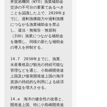
界貿易機関（WTO）漁業補助金
交渉の不可分の要素であるべき
ことを認識した上で、2020年ま
でに、過剰漁獲能力や過剰漁獲
につながる漁業補助金を禁止
し、違法・無報告・無規制
（IUU）漁業につながる補助金
を撤廃し、同様の新たな補助金
の導入を抑制する。

14.7　2030年までに、漁業、
水産養殖及び観光の持続可能な
管理などを通じ、小島嶼開発途
上国及び後発開発途上国の海洋
資源の持続的な利用による経済
的便益を増大させる。

14.a　海洋の健全性の改善と、
開発途上国、特に小島嶼開発途