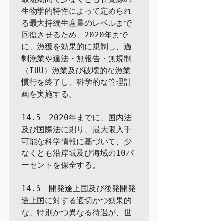
生物学的特性によって定められ
る最大持続生産量のレベルまで
回復させるため、2020年まで
に、漁獲を効果的に規制し、過
剰漁業や違法・無報告・無規制
（IUU）漁業及び破壊的な漁業
慣行を終了し、科学的な管理計
画を実施する。

14.5　2020年までに、国内法
及び国際法に則り、最大限入手
可能な科学情報に基づいて、少
なくとも沿岸域及び海域の10パ
ーセントを保全する。

14.6　開発途上国及び後発開発
途上国に対する適切かつ効果的
な、特別かつ異なる待遇が、世