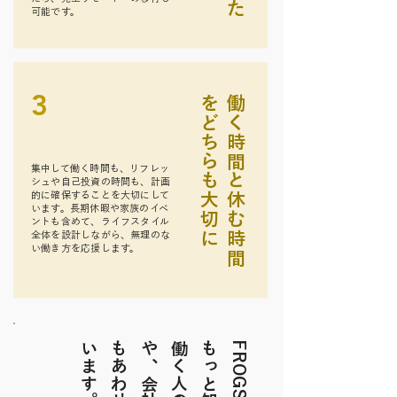
可能です。
3
に
働
く
時
間
と
休
む
時
間
を
ど
ち
ら
も
大
切
集中して働く時間も、リフレッ
シュや自己投資の時間も、計画
的に確保することを大切にして
います。長期休暇や家族のイベ
ントも含めて、ライフスタイル
全体を設計しながら、無理のな
い働き方を応援します。
。