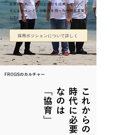
未来のために、もっと自分を成長させたい。
そんなマインドと行動力を持った仲間を募集
しています。
採用ポジションについて詳しく
FROGSのカルチャー
「協育」
は
こ
れ
か
ら
の
時
代
に
必
要
な
の