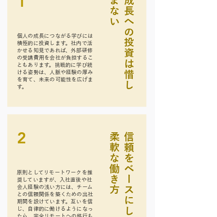
1
い
成
長
へ
の
投
資
は
惜
し
ま
な
個人の成長につながる学びには
積極的に投資します。社内で活
かせる知見であれば、外部研修
の受講費用を会社が負担するこ
ともあります。挑戦的に学び続
ける姿勢は、人脈や経験の厚み
を育て、未来の可能性を広げま
す。
2
方
信
頼
を
ベ
ー
ス
に
し
た
柔
軟
な
働
き
原則としてリモートワークを推
奨していますが、入社直後や社
会人経験の浅い方には、チーム
との信頼関係を築くための出社
期間を設けています。互いを信
じ、自律的に働けるようになっ
たら、完全リモートへの移行も