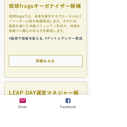
琉球frogsオーガナイザー候補
琉球frogsでは、未来を牽引するグローカルなイ
ノベーター人財を発掘育成します。そのため、
協育を通じた共創コミュニティ形成や、地域未
来創りに関心のある方を歓迎します。
#協育で地域を変える, #アントレプレナー育成
詳細をみる
LEAP DAY運営マネジャー候
補
Email
Facebook
LEAP DAYは、「教育から協育へ」をコンセプト
に、人財育成を軸に企画設計した大規模共創カ
ンファレンスです。年々進化するイベント運営