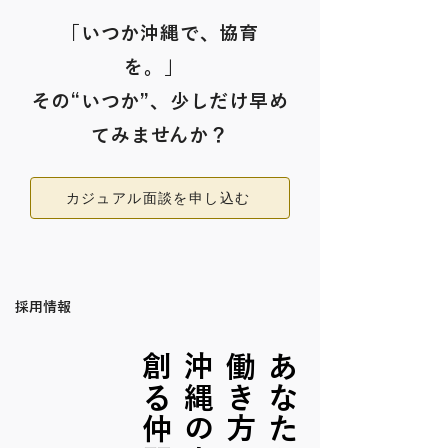
「いつか沖縄で、協育
を。」
その“いつか”、少しだけ早め
てみませんか？
カジュアル面談を申し込む
採用情報
。
沖
縄
の
未
来
を
創
る
仲
間
に
、
あ
な
た
ら
し
い
働
き
方
で