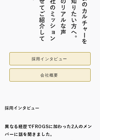
働
く
人
の
リ
ア
ル
な
声
や
、
会
社
の
ミ
ッ
シ
ョ
ン
も
あ
わ
せ
て
ご
紹
介
し
て
い
ま
す
。
F
R
O
G
S
の
カ
ル
チ
ャ
ー
を
も
っ
と
知
り
た
い
方
へ
採用インタビュー
会社概要
採用インタビュー
異なる経歴でFROGSに加わった2人のメン
バーに話を聞きました。