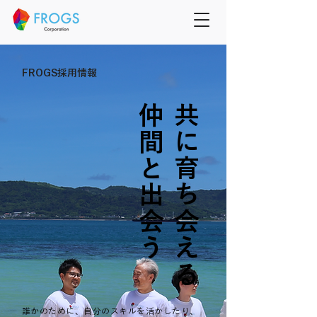
FROGS採用情報
う
共
に
育
ち
会
え
る
仲
間
と
出
会
誰かのために、自分のスキルを活かしたり、