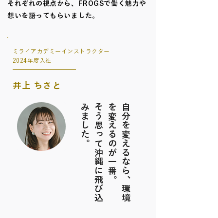
それぞれの視点から、FROGSで働く魅力や
想いを語ってもらいました。
ミライアカデミーインストラクター
2024年度入社
井上 ちさと
。
そ
う
思
っ
て
沖
縄
に
飛
び
込
み
ま
し
た
。
自
分
を
変
え
る
な
ら
、
環
境
を
変
え
る
の
が
一
番