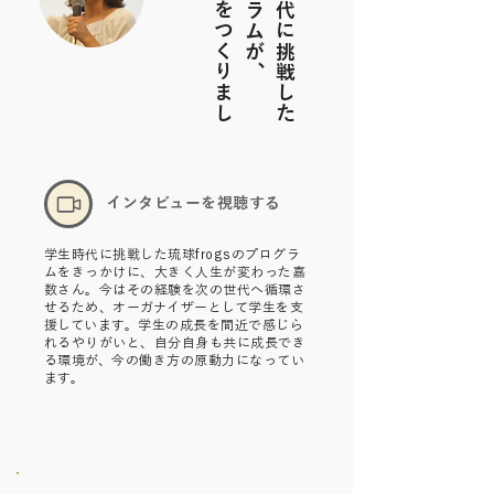
今
の
私
を
つ
く
り
ま
し
た
、
学
生
時
代
に
挑
戦
し
た
プ
ロ
グ
ラ
ム
が
​インタビューを視聴する
学生時代に挑戦した琉球frogsのプログラ
ムをきっかけに、大きく人生が変わった嘉
数さん。今はその経験を次の世代へ循環さ
せるため、オーガナイザーとして学生を支
援しています。学生の成長を間近で感じら
れるやりがいと、自分自身も共に成長でき
る環境が、今の働き方の原動力になってい
ます。