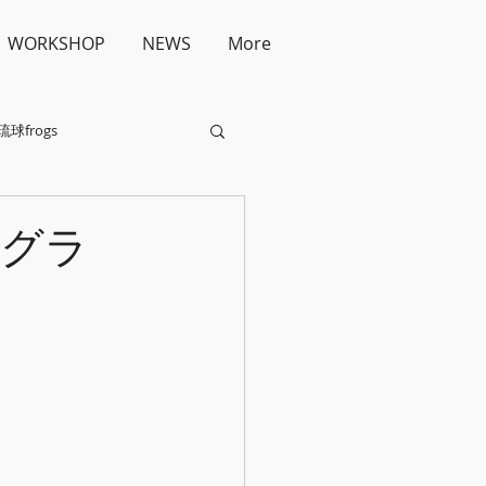
WORKSHOP
NEWS
More
琉球frogs
ログラ