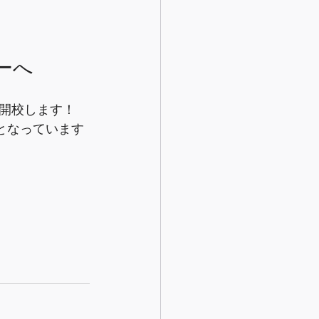
ーへ
開校します！
となっています