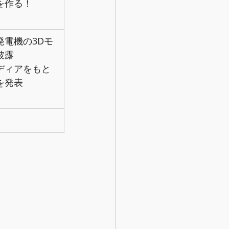
を作る！
発電機の3Dモ
披露
ディアをもと
を発表