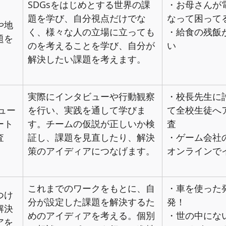
SDGsをはじめとする世界の課
・お母さんが
題を学び、自分視点だけでな
なって困って
や地
く、様々な人の立場に立っても
・給食の残飯
題を
のを考えることを学び、自分が
い
解決したい課題を考えます。
実際にインタビューや行動観察
・校長先生に
ュー
を行い、実践を通して学びま
て全校生徒へ
ート
す。チームの仮説が正しいか検
査
査
証し、課題を見直したり、解決
・ゲーム会社
策のアイディアにつなげます。
オンラインで
これまでのワークをもとに、自
・車を使った
つけ
分が設定した課題を解決するた
発！
解決
めのアイディアを考える。個別
・世の中にな
アを