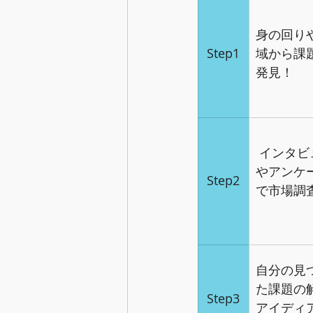
身の回り
Step1
域から課
発見！
 インタビ
やアンケ
Step2
で市場調
自分の見
た課題の
Step3
アイディ