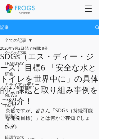
記事
全ての記事
2020年9月2日
読了時間: 8分
全ての記事
SDGs（エス・ディー・ジ
LEAP DAY
ーズ）目標6 「安全な水と
研修
トイレを世界中に」の具体
ミライアカデミー
的な課題と取り組み事例を
NEWS
ご紹介！
Diary
突然ですが、皆さん「SDGs（持続可能
講演会
な開発目標）」とは何かご存知でしょ
うか。
Event
琉球frogs