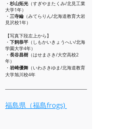
・
杉山拓光
（すぎやまたくみ/北見工業
大学1年）
・
三寺綸
（みてらりん/北海道教育大岩
見沢校1年）
【写真下段左上から】
・
下飼恭平
（しもかいきょうへい/北海
学園大学4年）
・
長谷昌樹
（はせまさき/大空高校2
年）
・
岩崎優舞
（いわさきゆま/北海道教育
大学旭川校4年
福島県（福島frogs) 