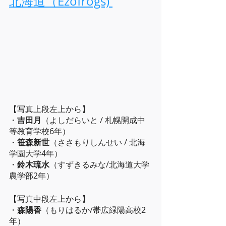
北海道（Ezofrogs) 
【写真上段左上から】
・
吉田月
（よしだらいと / 札幌開成中
等教育学校6年）
・
笹森新世
（ささもりしんせい / 北海
学園大学4年）　
・
鈴木琉水
（すずきるみな/北海道大学
農学部2年）
【写真中段左上から】
・
森陽香
（もりはるか/帯広緑陽高校2
年）