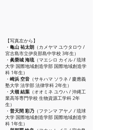
【写真左から】
・
亀山 祐太朗
（カメヤマ ユウタロウ / 
宮古島市立伊良部島中学校 3年生）
・
眞榮城 海琉
（マエシロ カイル / 琉球
大学 国際地域創造学部 国際地域創造学
科 1年生）
・
崎浜 空音
（サキハマ ソラネ / 慶應義
塾大学 法学部 法律学科 2年生）
・
大嶺 結葉
（オオミネ ユウハ / 沖縄工
業高等専門学校 生物資源工学科 2年
生）
・
普天間 彩乃
（フテンマ アヤノ / 琉球
大学 国際地域創造学部 国際地域創造学
科 1年生）