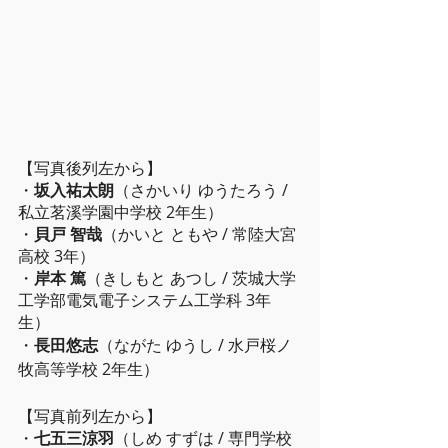
【写真後列左から】
・
坂入祐太朗
（さかいり ゆうたろう / 
私立茗溪学園中学校 2年生）
・
貝戸 智哉
（かいと ともや / 常陸大宮
高校 3年）
・
岸本 篤
（きしもと あつし / 茨城大学 
工学部電気電子システム工学科 3年
生）
・
長田悠志
（ながた ゆうし / 水戸桜ノ
牧高等学校 2年生）
【写真前列左から】
・
七五三涼羽
（しめ すずは / 専門学校