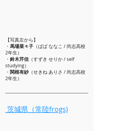
【写真左から】
・
馬場菜々子
（ばば ななこ / 尚志高校 
2年生）
・
鈴木芹佳
（すずき せりか / self 
studying）
・
関根有紗
（せきね ありさ / 尚志高校 
2年生）
 茨城県（常陸frogs)