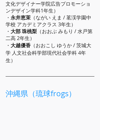
文化デザイナー学院広告プロモーショ
ンデザイン学科1年生）
・
永井恵茉
（ながい えま / 茗渓学園中
学校 アカデミアクラス 3年生）
・
大部 珠桃梨
（おおぶ みもり / 水戸第
二高 2年生）
・
大越優香
（おおこし ゆうか / 茨城大
学 人文社会科学部現代社会学科 4年
生）
沖縄県（琉球frogs）