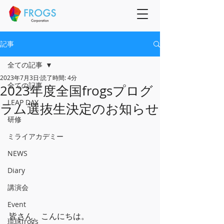
記事
全ての記事
2023年7月3日
読了時間: 4分
全ての記事
2023年度全国frogsプログ
LEAP DAY
ラム選抜生決定のお知らせ
研修
ミライアカデミー
NEWS
Diary
講演会
Event
皆さん、こんにちは。
琉球frogs