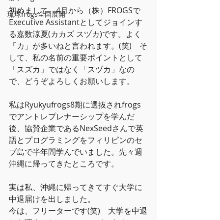
初めまして、4月から（株）FROGSで
琉球frogs全国展開
Executive Assistantとしてジョインす
る嘉数涼夏(カカズ スヅカ)です。よく
「カ」が多いねと言われます。(笑)　そ
して、私の名前の重要ポイントとして
「スズカ」ではなく「スヅカ」なの
で、どうぞよろしくお願いします。
私はRyukyufrogs8期に選抜されfrogs
でアントレプレナーシップを学んだ
後、協賛企業であるNexSeedさんで英
語とプログラミングをフィリピンのセ
ブ島で半年間学んでいました。先々週
沖縄に帰ってきたところです。
実は私、沖縄に帰ってきてすぐ大学に
中退届けを出しました。
今は、フリーターです(笑)　大学を中退