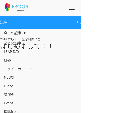
記事
全ての記事
2018年3月28日
読了時間: 1分
全ての記事
はじめまして！！
LEAP DAY
研修
ミライアカデミー
NEWS
Diary
講演会
Event
琉球frogs