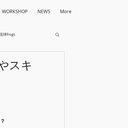
WORKSHOP
NEWS
More
琉球frogs
やスキ
？