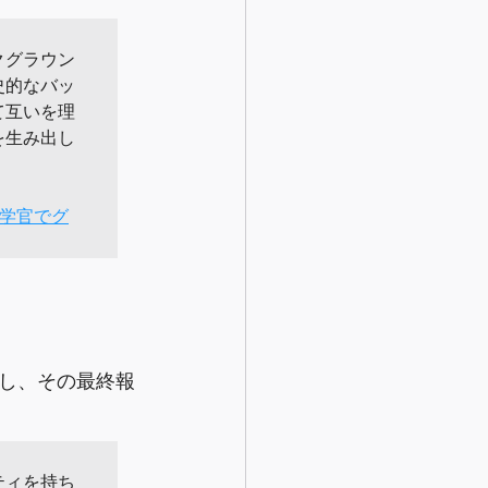
クグラウン
史的なバッ
て互いを理
を生み出し
学官でグ

し、その最終報
ィを持ち
