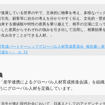
が進展している世界の中で、主体的に物事を考え、多様なバッ
取引先、顧客等に自分の考えを分かりやすく伝え、文化的・歴
由来する価値観や特性の差異を乗り越えて、相手の立場に立っ
うした差異からそれぞれの強みを引き出して活用し、相乗効果
生み出すことができる人材。」

材育成パートナーシップグローバル人材育成委員会 報告書～産
成を～』 p.31
義
「産学連携によるグローバル人材育成推進会議」を組織
うにグローバル人材を定義しています。
と共生が進む現代社会において、日本人としてのアイデンティテ