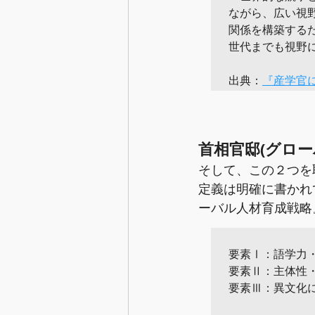
ながら、広い視
関係を構築する
世代までも視野
出典：
『産学官
首相官邸(グロ
そして、この２つを
定義は明確に書かれ
ーバル人材育成戦略
要素Ⅰ：語学力・
要素Ⅱ：主体性
要素Ⅲ：異文化